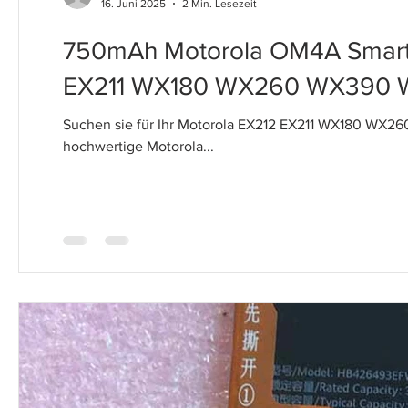
16. Juni 2025
2 Min. Lesezeit
750mAh Motorola OM4A Smartp
EX211 WX180 WX260 WX390
Suchen sie für Ihr Motorola EX212 EX211 WX180 WX2
hochwertige Motorola...