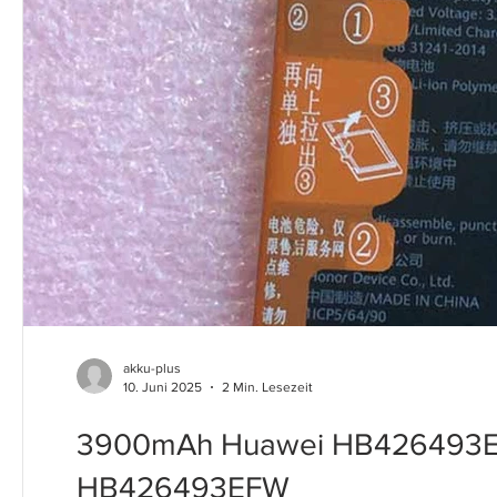
akku-plus
10. Juni 2025
2 Min. Lesezeit
3900mAh Huawei HB426493EF
HB426493EFW